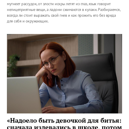
мутнеет рассудок, от злости искры летят из глаз, язык говорит
нелицеприятные вещи, а ладони сжимаются в кулаки. Разбираемся,
всегда ли стоит выражать свой гнев и как прожить его без вреда
для себя и окружающих.
«Надоело быть девочкой для битья:
сначала издевались в школе, потом