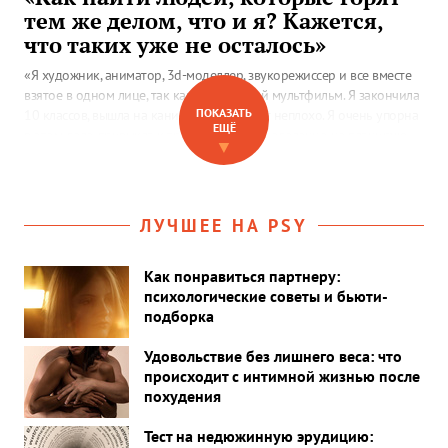
тем же делом, что и я? Кажется,
что таких уже не осталось»
«Я художник, аниматор, 3d-моделлер, звукорежиссер и все вместе
взятое в одном лице, так как создаю свой мультфильм. Я закончила
ПОКАЗАТЬ
10 классов, вышла на каникулы и все идет неплохо. Я очень упорна
ЕЩЁ
в этом деле, привыкла к трудностям и определенно не планирую
▼
бросать, но есть проблема…»
ЛУЧШЕЕ НА PSY
Как понравиться партнеру:
психологические советы и бьюти-
подборка
Удовольствие без лишнего веса: что
происходит с интимной жизнью после
похудения
Тест на недюжинную эрудицию: