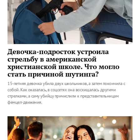
Девочка-подросток устроила
стрельбу в американской
христианской школе. Что могло
стать причиной шутинга?
15-летняя девочка убила двух школьников, а затем покончила с
собой. Как оказалась, в соцсетях она восхищалась другими
стрелками, а саму убийцу причислили к представительницам
фемцел-движения.