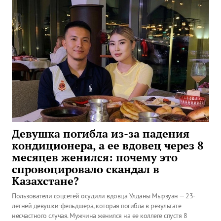
Девушка погибла из-за падения
кондиционера, а ее вдовец через 8
месяцев женился: почему это
спровоцировало скандал в
Казахстане?
Пользователи соцсетей осудили вдовца Улданы Мырзуан — 23-
летней девушки-фельдшера, которая погибла в результате
несчастного случая. Мужчина женился на ее коллеге спустя 8