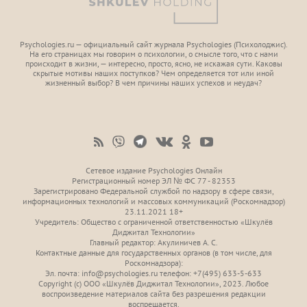
Psychologies.ru — официальный сайт журнала Psychologies (Психoлоджиc).
На его страницах мы говорим о психологии, о смысле того, что с нами
происходит в жизни, — интересно, просто, ясно, не искажая сути. Каковы
скрытые мотивы наших поступков? Чем определяется тот или иной
жизненный выбор? В чем причины наших успехов и неудач?
Сетевое издание Psychologies Онлайн
Регистрационный номер ЭЛ № ФС 77 - 82353
Зарегистрировано Федеральной службой по надзору в сфере связи,
информационных технологий и массовых коммуникаций (Роскомнадзор)
23.11.2021 18+
Учредитель: Общество с ограниченной ответственностью «Шкулёв
Диджитал Технологии»
Главный редактор: Акулиничев А. С.
Контактные данные для государственных органов (в том числе, для
Роскомнадзора):
Эл. почта: info@psychologies.ru телефон: +7(495) 633-5-633
Copyright (с) ООО «Шкулёв Диджитал Технологии», 2023. Любое
воспроизведение материалов сайта без разрешения редакции
воспрещается.