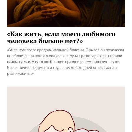
«Как жить, если моего любимого
человека больше нет?»
«Умер муж после продолжительной болезни. Сначала он переносил
всю болезнь на ногах: я ходила к нему, мы разговаривали, строили
планы, гуляли. А тут в ноябрьские праздники ему стало чуть хуже.
Врачи ничего не делали и спустя несколько дней он оказался в
реанимации…»