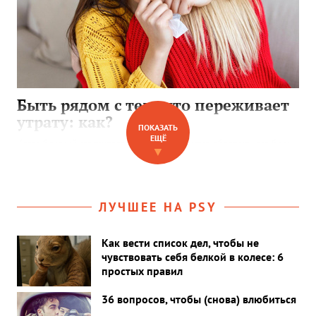
Быть рядом с тем, кто переживает
утрату: как?
ПОКАЗАТЬ
ЕЩЁ
Когда близкий сталкивается с потерей, хочется облегчить его боль.
▼
Но как поддерживать, не пытаясь исправить чужие чувства?
ЛУЧШЕЕ НА PSY
Как вести список дел, чтобы не
чувствовать себя белкой в колесе: 6
простых правил
36 вопросов, чтобы (снова) влюбиться