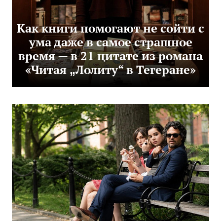
Как книги помогают не сойти с
ума даже в самое страшное
время — в 21 цитате из романа
«Читая „Лолиту“ в Тегеране»