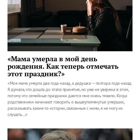
«Мама умерла в мой день
рождения. Как теперь отмечать
этот праздник?»
«Моя мама умерла два года назад, а дедушка — полтора года назад.
Я думала, что дошла до этапа принятия, но уже не уверена в этом,
потому что семейные праздники даются мне очень тяжело. Когда
родственники начинают говорить о вышеупомянутых умерших,
рассказывать какие-то истории, связанные с ними, я не могу их
слушать…»