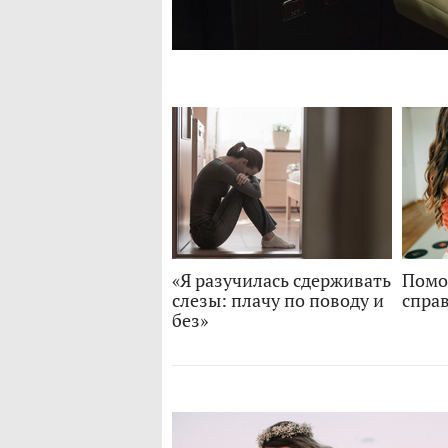
«Я разучилась сдерживать
Помо
слезы: плачу по поводу и
спра
без»