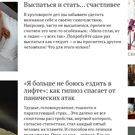
Выспаться и стать… счастливее
В круговороте дел мы забываем уделить
внимание себе и своему самочувствию.
Например, часто не высыпаемся, причем не
считаем это чем-то особенным: «Мало сплю, ну
и ладно — у всех так». Попробуйте один раз
выспаться как следует — и вы проснетесь другим
человеком! Что для этого нужно?
СЕ
«Я больше не боюсь ездить в
лифте»: как гипноз спасает от
панических атак
Удушье, головокружение, тошнота и
парализующий страх... Это далеко не все
симптомы расстройства, жертвой которого,
согласно статистике, стал каждый пятый
человек на планете. И способов его лечения
тоже немало. Один из них — гипноз. Как он