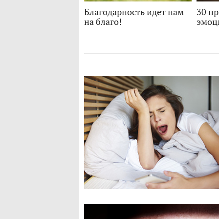
Благодарность идет нам
30 п
на благо!
эмоц