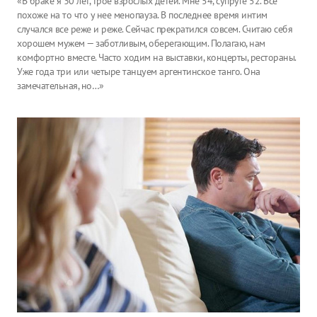
«В браке я 30 лет, трое взрослых детей. Мне 54, супруге 52. Все
похоже на то что у нее менопауза. В последнее время интим
случался все реже и реже. Сейчас прекратился совсем. Считаю себя
хорошем мужем — заботливым, оберегающим. Полагаю, нам
комфортно вместе. Часто ходим на выставки, концерты, рестораны.
Уже года три или четыре танцуем аргентинское танго. Она
замечательная, но…»