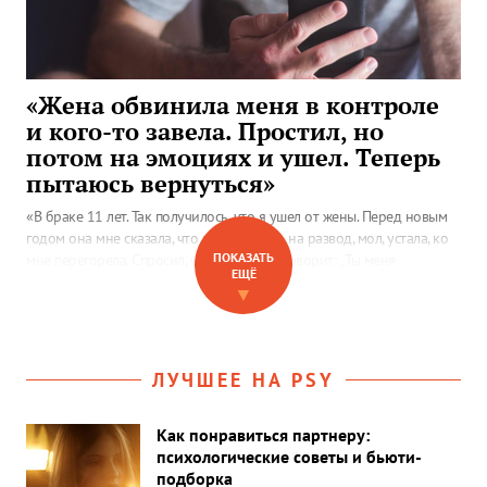
«Жена обвинила меня в контроле
и кого-то завела. Простил, но
потом на эмоциях и ушел. Теперь
пытаюсь вернуться»
«В браке 11 лет. Так получилось, что я ушел от жены. Перед новым
годом она мне сказала, что хочет подать на развод, мол, устала, ко
ПОКАЗАТЬ
мне перегорела. Спросил, что случилось. Говорит: „Ты меня
ЕЩЁ
постоянно принижаешь, контролируешь, нудишь“, — и все в этом
▼
роде…»
ЛУЧШЕЕ НА PSY
Как понравиться партнеру:
психологические советы и бьюти-
подборка