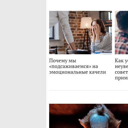
Почему мы
Как 
«подсаживаемся» на
неуве
эмоциональные качели
совет
прим