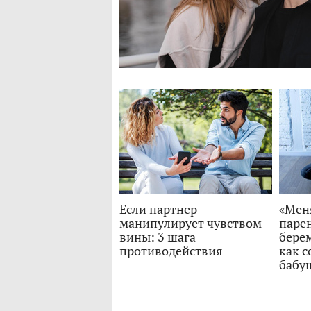
Если партнер
«Мен
манипулирует чувством
парен
вины: 3 шага
берем
противодействия
как с
бабу