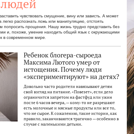
 людей
ставить чувствовать смущение, вину или зависть. А может
а легко распознать ложь или манипуляцию, отстоять
м попросить прощения. Нашу жизнь трудно представить без
ами и, похоже, умение находить общий язык с окружающими
ык в современном мире.
Ребенок блогера-сыроеда
Максима Лютого умер от
истощения. Почему люди
«экспериментируют» на детях?
Довольно часто родители навязывают детям
свой взгляд на питание. «Повезет», если дело
ограничится запретом на фастфуд или ужин
после 6 часов вечера, — кому-то не разрешают
есть молочные и мясные продукты или все то,
что не сырое. К сожалению, такие истории, как
правило, заканчиваются трагично — особенно в
случае с маленькими детьми.