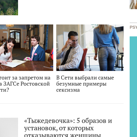
PS
тоит за запретом на
В Сети выбрали самые
в ЗАГСе Ростовской
безумные примеры
сти?
сексизма
«Тыжедевочка»: 5 образов и
установок, от которых
отказываются женщины