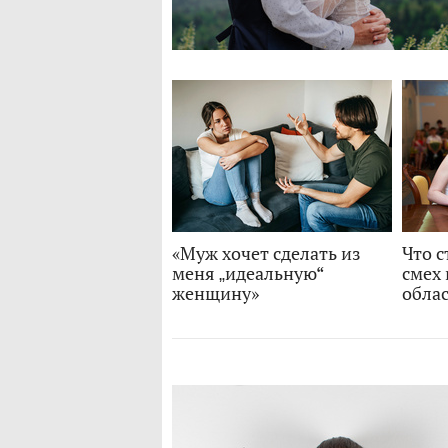
«Муж хочет сделать из
Что с
меня „идеальную“
смех 
женщину»
обла