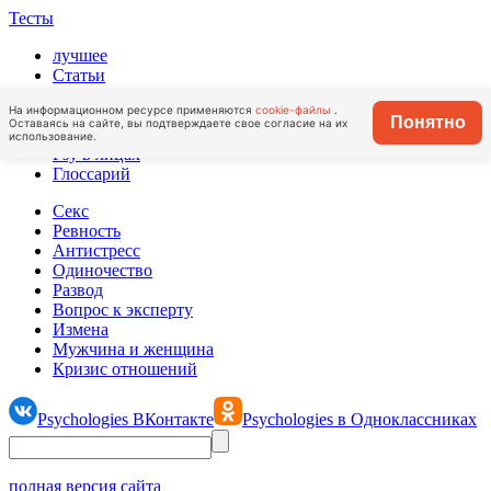
Тесты
лучшее
Статьи
Точка зрения
На информационном ресурсе применяются
cookie-файлы
.
Личный опыт
Понятно
Оставаясь на сайте, вы подтверждаете свое согласие на их
Стиль жизни
использование.
Psy в лицах
Глоссарий
Секс
Ревность
Антистресс
Одиночество
Развод
Вопрос к эксперту
Измена
Мужчина и женщина
Кризис отношений
Psychologies ВКонтакте
Psychologies в Одноклассниках
полная версия сайта