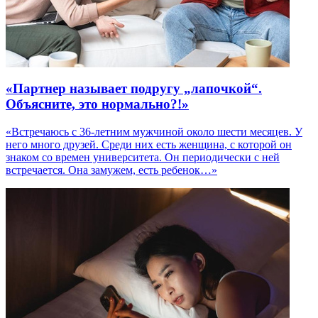
«Партнер называет подругу „лапочкой“.
Объясните, это нормально?!»
«Встречаюсь с 36-летним мужчиной около шести месяцев. У
него много друзей. Среди них есть женщина, с которой он
знаком со времен университета. Он периодически с ней
встречается. Она замужем, есть ребенок…»