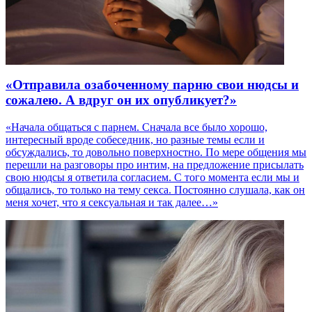
«Отправила озабоченному парню свои нюдсы и
сожалею. А вдруг он их опубликует?»
«Начала общаться с парнем. Сначала все было хорошо,
интересный вроде собеседник, но разные темы если и
обсуждались, то довольно поверхностно. По мере общения мы
перешли на разговоры про интим, на предложение присылать
свою нюдсы я ответила согласием. С того момента если мы и
общались, то только на тему секса. Постоянно слушала, как он
меня хочет, что я сексуальная и так далее…»