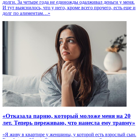
долги. За четыре года не единожды одалживал деньги у меня.
И тут выяснилось, что у него, кроме всего прочего, есть еще и
долг по алиментам…»
«Отказала парню, который моложе меня на 20
лет. Теперь переживаю, что нанесла ему травму»
«Я живу в квартире у женщины, у которой есть взрослый сын.