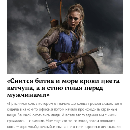
«Снится битва и море крови цвета
кетчупа, а я стою голая перед
мужчинами»
«Приснился сон, в котором от начала до конца прошел сюжет. Где я
сидела в каком-то офисе, а потом начали происходить странные
вещи. За мной охотились люди. И возле этого здания мы с ними
сражались — с вилами. Мне еще кто-то помогал, потом появился
конь — огромный, светлый, и мы на него сели втроем, в лес скакали