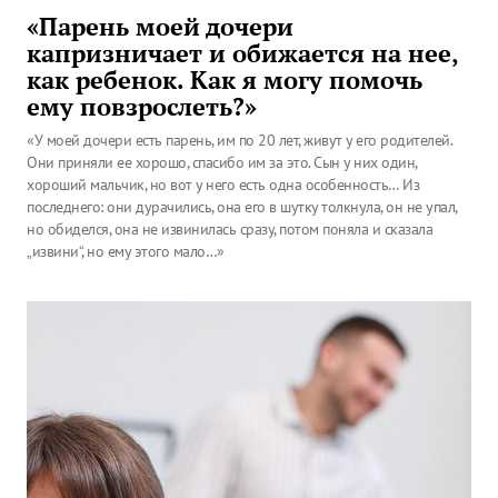
«Парень моей дочери
капризничает и обижается на нее,
как ребенок. Как я могу помочь
ему повзрослеть?»
«У моей дочери есть парень, им по 20 лет, живут у его родителей.
Они приняли ее хорошо, спасибо им за это. Сын у них один,
хороший мальчик, но вот у него есть одна особенность… Из
последнего: они дурачились, она его в шутку толкнула, он не упал,
но обиделся, она не извинилась сразу, потом поняла и сказала
„извини“, но ему этого мало…»