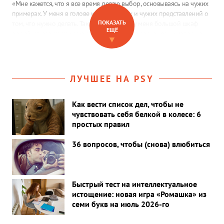
«Мне кажется, что я все время делаю выбор, основываясь на чужих
примерах. У меня в голове каша из своих и чужих представлений о
ПОКАЗАТЬ
том, что нужно делать. Такое чувство, что у меня большой шкаф
ЕЩЁ
вещей на все случаи жизни, которыми я не пользуюсь и которые
▼
меня не радуют…»
ЛУЧШЕЕ НА PSY
Как вести список дел, чтобы не
чувствовать себя белкой в колесе: 6
простых правил
36 вопросов, чтобы (снова) влюбиться
Быстрый тест на интеллектуальное
истощение: новая игра «Ромашка» из
семи букв на июль 2026-го