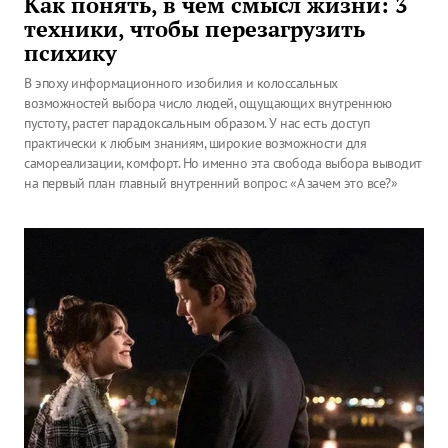
Как понять, в чем смысл жизни: 3
техники, чтобы перезагрузить
психику
В эпоху информационного изобилия и колоссальных
возможностей выбора число людей, ощущающих внутреннюю
пустоту, растет парадоксальным образом. У нас есть доступ
практически к любым знаниям, широкие возможности для
самореализации, комфорт. Но именно эта свобода выбора выводит
на первый план главный внутренний вопрос: «А зачем это все?»