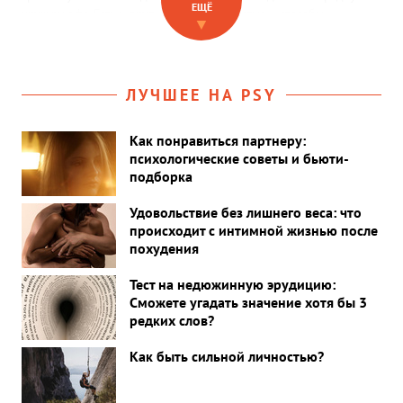
ЕЩЁ
кружку кофе. Есть и другие — и очень простые — способы
▼
справляться с усталостью и вернуть концентрацию.
ЛУЧШЕЕ НА PSY
Как понравиться партнеру:
психологические советы и бьюти-
подборка
Удовольствие без лишнего веса: что
происходит с интимной жизнью после
похудения
Тест на недюжинную эрудицию:
Сможете угадать значение хотя бы 3
редких слов?
Как быть сильной личностью?