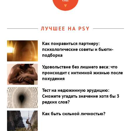
уверенность в себе не берется из ниоткуда. Рассказываем, как
▼
снижение веса влияет на сексуальную сферу жизни.
ЛУЧШЕЕ НА PSY
Как понравиться партнеру:
психологические советы и бьюти-
подборка
Удовольствие без лишнего веса: что
происходит с интимной жизнью после
похудения
Тест на недюжинную эрудицию:
Сможете угадать значение хотя бы 3
редких слов?
Как быть сильной личностью?