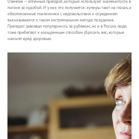
Оземпик — аптечный препарат, который используют знаменитости в
погоне за худобой. И у них это получается: кумиры тают на глазах, а
обеспокоенные поклонники с недовольством и осуждением
высказываются о таком экстремальном методе похудения.
Препарат завоевал популярность за рубежом, но и в России люди
тоже прибегают к изощренным способам сбросить вес, которые
наносят вред здоровью.