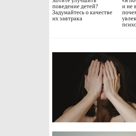
Хотите улучшить
«Я п
поведение детей?
и не 
Задумайтесь о качестве
поче
их завтрака
увле
псих