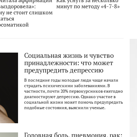
очитала аффирмации
Как уснуть за несколько
выздоровела»:
минут по методу «4-7-8»
му не стоит слишком
каться
осоматикой
Социальная жизнь и чувство
принадлежности: что может
предупредить депрессию
В последние годы молодые люди чаще начали
страдать психическими заболеваниями. В
частности, почти 20% первокурсников ежегодно
диагностируют депрессию. Однако участие в
социальной жизни может помочь предупредить
подобные состояния, выяснили ученые.
Головная боль, пневмония, рак: