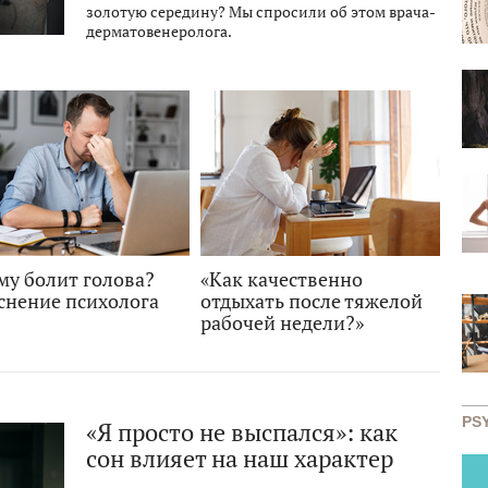
золотую середину? Мы спросили об этом врача-
дерматовенеролога.
му болит голова?
«Как качественно
снение психолога
отдыхать после тяжелой
рабочей недели?»
PS
«Я просто не выспался»: как
сон влияет на наш характер