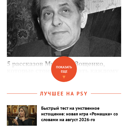
5 рассказов Михаила Зощенко,
ПОКАЗАТЬ
которые стоит прочитать каждому
ЕЩЕ
▼
ЛУЧШЕЕ НА PSY
Быстрый тест на умственное
истощение: новая игра «Ромашка» со
словами на август 2026-го