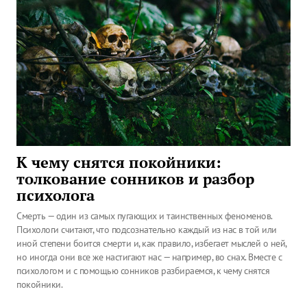
К чему снятся покойники:
толкование сонников и разбор
психолога
Смерть — один из самых пугающих и таинственных феноменов.
Психологи считают, что подсознательно каждый из нас в той или
иной степени боится смерти и, как правило, избегает мыслей о ней,
но иногда они все же настигают нас — например, во снах. Вместе с
психологом и с помощью сонников разбираемся, к чему снятся
покойники.