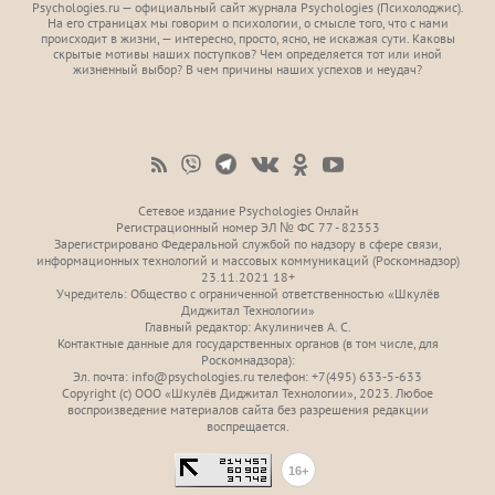
Psychologies.ru — официальный сайт журнала Psychologies (Психoлоджиc).
На его страницах мы говорим о психологии, о смысле того, что с нами
происходит в жизни, — интересно, просто, ясно, не искажая сути. Каковы
скрытые мотивы наших поступков? Чем определяется тот или иной
жизненный выбор? В чем причины наших успехов и неудач?
Сетевое издание Psychologies Онлайн
Регистрационный номер ЭЛ № ФС 77 - 82353
Зарегистрировано Федеральной службой по надзору в сфере связи,
информационных технологий и массовых коммуникаций (Роскомнадзор)
23.11.2021 18+
Учредитель: Общество с ограниченной ответственностью «Шкулёв
Диджитал Технологии»
Главный редактор: Акулиничев А. С.
Контактные данные для государственных органов (в том числе, для
Роскомнадзора):
Эл. почта: info@psychologies.ru телефон: +7(495) 633-5-633
Copyright (с) ООО «Шкулёв Диджитал Технологии», 2023. Любое
воспроизведение материалов сайта без разрешения редакции
воспрещается.
16+