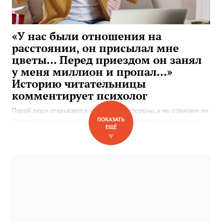
«У нас были отношения на
расстоянии, он присылал мне
цветы… Перед приездом он занял
у меня миллион и пропал…»
Историю читательницы
комментирует психолог
Порой люди открываются нам с лучшей стороны, и мы отвечаем им
ПОКАЗАТЬ
тем же. Но можно ли слепо доверять «знакомым незнакомцам» в
ЕЩЁ
интернете? Нам прислали почти детективную историю — и мы с
▼
психологом прокомментировали ее.