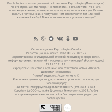
Psychologies.ru — официальный сайт журнала Psychologies (Психoлоджиc).
На его страницах мы говорим о психологии, о смысле того, что с нами
происходит в жизни, — интересно, просто, ясно, не искажая сути. Каковы
скрытые мотивы наших поступков? Чем определяется тот или иной
жизненный выбор? В чем причины наших успехов и неудач?
Сетевое издание Psychologies Онлайн
Регистрационный номер ЭЛ № ФС 77 - 82353
Зарегистрировано Федеральной службой по надзору в сфере связи,
информационных технологий и массовых коммуникаций (Роскомнадзор)
23.11.2021 18+
Учредитель: Общество с ограниченной ответственностью «Шкулёв
Диджитал Технологии»
Главный редактор: Акулиничев А. С.
Контактные данные для государственных органов (в том числе, для
Роскомнадзора):
Эл. почта: info@psychologies.ru телефон: +7(495) 633-5-633
Copyright (с) ООО «Шкулёв Диджитал Технологии», 2023. Любое
воспроизведение материалов сайта без разрешения редакции
воспрещается.
16+