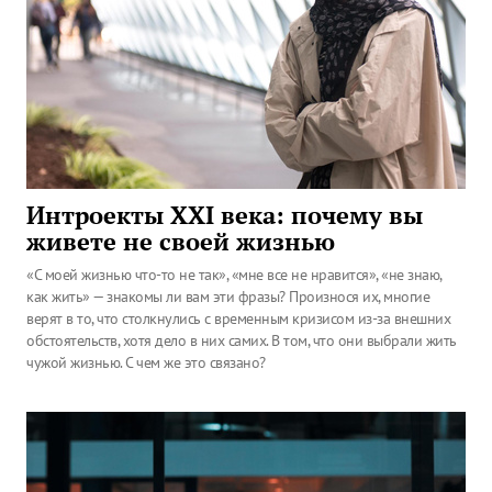
Интроекты XXI века: почему вы
живете не своей жизнью
«С моей жизнью что-то не так», «мне все не нравится», «не знаю,
как жить» — знакомы ли вам эти фразы? Произнося их, многие
верят в то, что столкнулись с временным кризисом из-за внешних
обстоятельств, хотя дело в них самих. В том, что они выбрали жить
чужой жизнью. С чем же это связано?