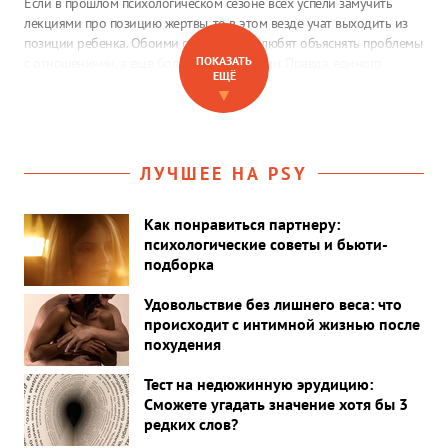
Если в прошлом психологическом сезоне всех успели замучить
лекциями про позицию жертвы, то в этом везде учат выходить из
позиции ребенка. Обоими состояниями любят объяснять проблемы
ПОКАЗАТЬ
с отношениями, а еще больше — с деньгами. Правда, единого
ЕЩЁ
мнения о такой диагностике нет даже в рядах психологов, что уж
▼
говорить об остальных людях.
ЛУЧШЕЕ НА PSY
Как понравиться партнеру:
психологические советы и бьюти-
подборка
Удовольствие без лишнего веса: что
происходит с интимной жизнью после
похудения
Тест на недюжинную эрудицию:
Сможете угадать значение хотя бы 3
редких слов?