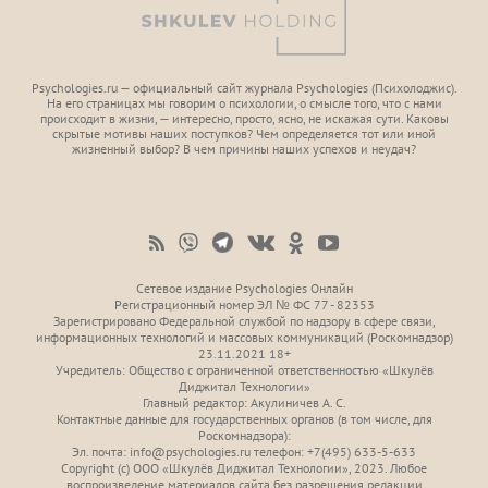
Psychologies.ru — официальный сайт журнала Psychologies (Психoлоджиc).
На его страницах мы говорим о психологии, о смысле того, что с нами
происходит в жизни, — интересно, просто, ясно, не искажая сути. Каковы
скрытые мотивы наших поступков? Чем определяется тот или иной
жизненный выбор? В чем причины наших успехов и неудач?
Сетевое издание Psychologies Онлайн
Регистрационный номер ЭЛ № ФС 77 - 82353
Зарегистрировано Федеральной службой по надзору в сфере связи,
информационных технологий и массовых коммуникаций (Роскомнадзор)
23.11.2021 18+
Учредитель: Общество с ограниченной ответственностью «Шкулёв
Диджитал Технологии»
Главный редактор: Акулиничев А. С.
Контактные данные для государственных органов (в том числе, для
Роскомнадзора):
Эл. почта: info@psychologies.ru телефон: +7(495) 633-5-633
Copyright (с) ООО «Шкулёв Диджитал Технологии», 2023. Любое
воспроизведение материалов сайта без разрешения редакции