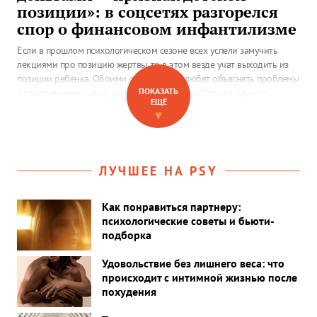
позиции»: в соцсетях разгорелся
спор о финансовом инфантилизме
Если в прошлом психологическом сезоне всех успели замучить
лекциями про позицию жертвы, то в этом везде учат выходить из
позиции ребенка. Обоими состояниями любят объяснять проблемы
ПОКАЗАТЬ
с отношениями, а еще больше — с деньгами. Правда, единого
ЕЩЁ
мнения о такой диагностике нет даже в рядах психологов, что уж
▼
говорить об остальных людях.
ЛУЧШЕЕ НА PSY
Как понравиться партнеру:
психологические советы и бьюти-
подборка
Удовольствие без лишнего веса: что
происходит с интимной жизнью после
похудения