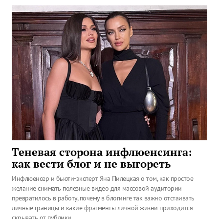
Теневая сторона инфлюенсинга:
как вести блог и не выгореть
Инфлюенсер и бьюти-эксперт Яна Пилецкая о том, как простое
желание снимать полезные видео для массовой аудитории
превратилось в работу, почему в блогинге так важно отстаивать
личные границы и какие фрагменты личной жизни приходится
скрывать от публики.