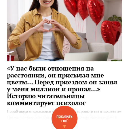
«У нас были отношения на
расстоянии, он присылал мне
цветы… Перед приездом он занял
у меня миллион и пропал…»
Историю читательницы
комментирует психолог
Порой люди открываются нам с лучшей стороны, и мы отвечаем им
ПОКАЗАТЬ
тем же. Но можно ли слепо доверять «знакомым незнакомцам» в
ЕЩЁ
интернете? Нам прислали почти детективную историю — и мы с
▼
психологом прокомментировали ее.