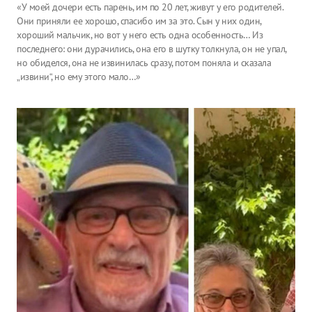
«У моей дочери есть парень, им по 20 лет, живут у его родителей.
Они приняли ее хорошо, спасибо им за это. Сын у них один,
хороший мальчик, но вот у него есть одна особенность… Из
последнего: они дурачились, она его в шутку толкнула, он не упал,
но обиделся, она не извинилась сразу, потом поняла и сказала
„извини“, но ему этого мало…»