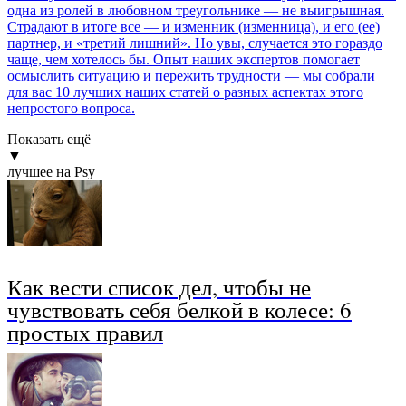
одна из ролей в любовном треугольнике — не выигрышная.
Страдают в итоге все — и изменник (изменница), и его (ее)
партнер, и «третий лишний». Но увы, случается это гораздо
чаще, чем хотелось бы. Опыт наших экспертов помогает
осмыслить ситуацию и пережить трудности — мы собрали
для вас 10 лучших наших статей о разных аспектах этого
непростого вопроса.
Показать ещё
▼
лучшее на Psy
Как вести список дел, чтобы не
чувствовать себя белкой в колесе: 6
простых правил