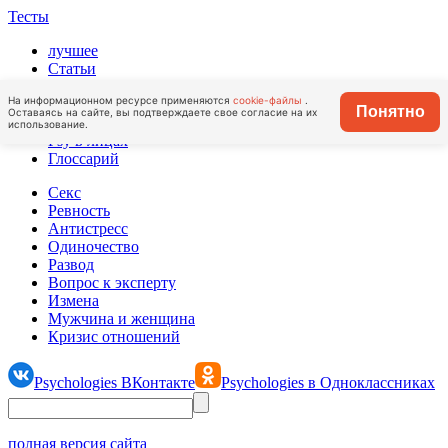
Тесты
лучшее
Статьи
Точка зрения
На информационном ресурсе применяются
cookie-файлы
.
Личный опыт
Понятно
Оставаясь на сайте, вы подтверждаете свое согласие на их
Стиль жизни
использование.
Psy в лицах
Глоссарий
Секс
Ревность
Антистресс
Одиночество
Развод
Вопрос к эксперту
Измена
Мужчина и женщина
Кризис отношений
Psychologies ВКонтакте
Psychologies в Одноклассниках
полная версия сайта