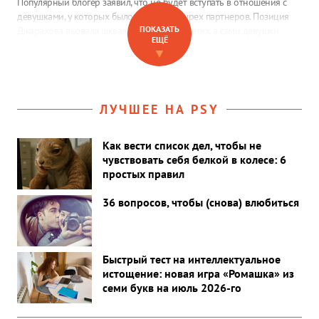
Популярный блогер заявил, что не будет вступать в отношения с
девушками, у которых было больше четырех партнеров. Позиция
ПОКАЗАТЬ
Джарахова вызвала шквал критики в соцсетях, а сами девушки
ЕЩЁ
вспомнили его слова о том, что в прошлом у него самого были
▼
тысячи партнерш.
ЛУЧШЕЕ НА PSY
Как вести список дел, чтобы не
чувствовать себя белкой в колесе: 6
простых правил
36 вопросов, чтобы (снова) влюбиться
Быстрый тест на интеллектуальное
истощение: новая игра «Ромашка» из
семи букв на июль 2026-го