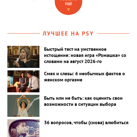
ЕЩЁ
Разбираем феномен трэш-стримов и пытаемся понять, почему
▼
такой контент популярен у россиян.
ЛУЧШЕЕ НА PSY
Быстрый тест на умственное
истощение: новая игра «Ромашка» со
словами на август 2026-го
Смех и слезы: 6 необычных фактов о
женском оргазме
Быть или не быть: как оценить свои
возможности в ситуации выбора
36 вопросов, чтобы (снова) влюбиться