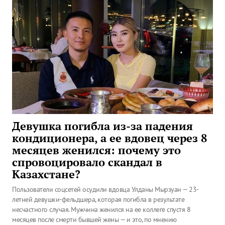
Девушка погибла из-за падения
кондиционера, а ее вдовец через 8
месяцев женился: почему это
спровоцировало скандал в
Казахстане?
Пользователи соцсетей осудили вдовца Улданы Мырзуан — 23-
летней девушки-фельдшера, которая погибла в результате
несчастного случая. Мужчина женился на ее коллеге спустя 8
месяцев после смерти бывшей жены — и это, по мнению