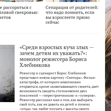
е рассориться с
Сепарация от родителей:
йливой свекровью:
что надо помнить, если
ветов
вы взрослеете прямо
сейчас
«Среди взрослых куча злых —
зачем детям их уважать?»:
монолог режиссера Бориса
Хлебникова
Режиссер и сценарист Борис Хлебников
представил новую картину «Снегирь». Фильм-
катастрофа, от которого невозможно
оторваться, кроме захватывающего сюжета, дает
возможность увидеть столкновение двух
поколений — «перестроечников» и «зумеров».
Режиссер рассказал нам о том, как выбирать
свой путь, как не давить на детей и почему
«отцы» так любят поучать с высоты своего