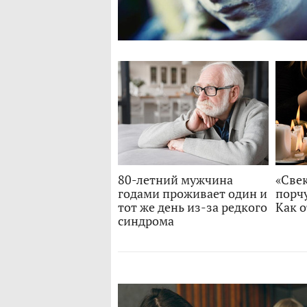
80-летний мужчина
«Свек
годами проживает один и
порчу
тот же день из-за редкого
Как о
синдрома