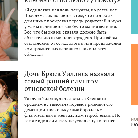
«Я единственная дочь, замужем, но детей нет.
Проблема заключается в том, что на любых
домашних посиделках среди родителей и мужа
у мамы начинается как будто мания величия.
Все, что бы она ни сказала, должно быть
обязательно нами подтверждено. При любом
отклонении от ее идеологии или предложения
компромиссных вариантов начинаются
обиды…»
Дочь Брюса Уиллиса назвала
самый ранний симптом
отцовской болезни
Таллула Уиллис, дочь звезды «Крепкого
орешка», не замечала первые признаки его
деменции, поскольку сама боролась с
физическими и ментальными проблемами. Но
НО
все же один симптом не ускользнул и от нее.
ИЮ