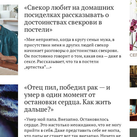
«Свекор любит на домашних
посиделках рассказывать о
достоинствах свекрови в
постели»
«Мне неприятно, когда в кругу семьи мужа, в
присутствии меня и других людей свекор
начинает разговоры о достоинствах свекрови.
СЕ
Он постоянно говорит о том, какая она — даже в
сексе. Рассказывает, что та в постели
„артистка“…»
«Отец пил, победил рак — и
умер в один момент от
остановки сердца. Как жить
дальше?»
«Умер мой папа. Внезапно. Остановилось
сердце. Это настолько неожиданно, что не могу
прийти в себя. Даже представить себе не могла,
что папы не станет вот так внезапно. Ничего не