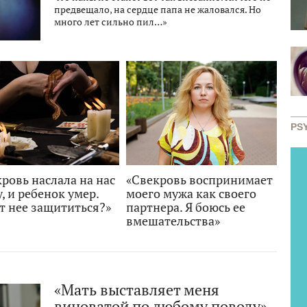
предвещало, на сердце папа не жаловался. Но
много лет сильно пил…»
PS
ровь наслала на нас
«Свекровь воспринимает
, и ребенок умер.
моего мужа как своего
т нее защититься?»
партнера. Я боюсь ее
вмешательства»
«Мать выставляет меня
виноватой по любому поводу»