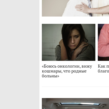
«Боюсь онкологии, вижу
Как 
кошмары, что родные
благ
больны»