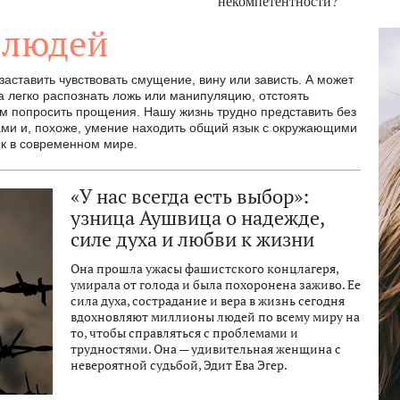
некомпетентности?
 людей
ставить чувствовать смущение, вину или зависть. А может
а легко распознать ложь или манипуляцию, отстоять
м попросить прощения. Нашу жизнь трудно представить без
ами и, похоже, умение находить общий язык с окружающими
ык в современном мире.
«У нас всегда есть выбор»:
узница Аушвица о надежде,
силе духа и любви к жизни
Она прошла ужасы фашистского концлагеря,
умирала от голода и была похоронена заживо. Ее
сила духа, сострадание и вера в жизнь сегодня
вдохновляют миллионы людей по всему миру на
то, чтобы справляться с проблемами и
трудностями. Она — удивительная женщина с
невероятной судьбой, Эдит Ева Эгер.