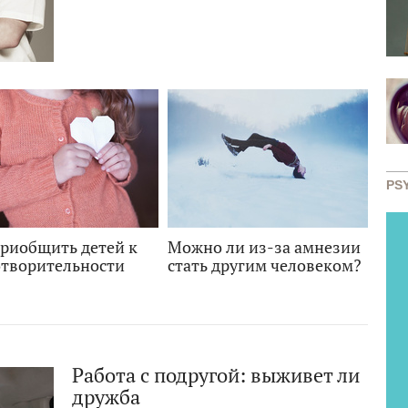
PS
приобщить детей к
Можно ли из-за амнезии
отворительности
стать другим человеком?
Работа с подругой: выживет ли
дружба