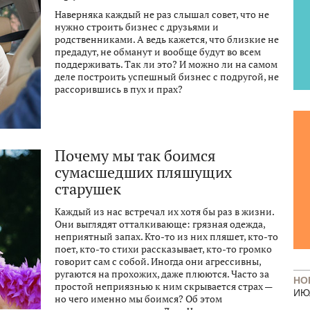
Наверняка каждый не раз слышал совет, что не
нужно строить бизнес с друзьями и
родственниками. А ведь кажется, что близкие не
предадут, не обманут и вообще будут во всем
поддерживать. Так ли это? И можно ли на самом
деле построить успешный бизнес с подругой, не
рассорившись в пух и прах?
Почему мы так боимся
сумасшедших пляшущих
старушек
Каждый из нас встречал их хотя бы раз в жизни.
Они выглядят отталкивающе: грязная одежда,
неприятный запах. Кто-то из них пляшет, кто-то
поет, кто-то стихи рассказывает, кто-то громко
говорит сам с собой. Иногда они агрессивны,
ругаются на прохожих, даже плюются. Часто за
НО
простой неприязнью к ним скрывается страх —
ИЮ
но чего именно мы боимся? Об этом