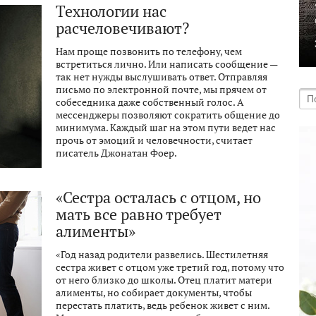
Технологии нас
расчеловечивают?
Нам проще позвонить по телефону, чем
встретиться лично. Или написать сообщение —
так нет нужды выслушивать ответ. Отправляя
письмо по электронной почте, мы прячем от
собеседника даже собственный голос. А
мессенджеры позволяют сократить общение до
минимума. Каждый шаг на этом пути ведет нас
прочь от эмоций и человечности, считает
писатель Джонатан Фоер.
«Сестра осталась с отцом, но
мать все равно требует
алименты»
«Год назад родители развелись. Шестилетняя
сестра живет с отцом уже третий год, потому что
от него близко до школы. Отец платит матери
алименты, но собирает документы, чтобы
перестать платить, ведь ребенок живет с ним.