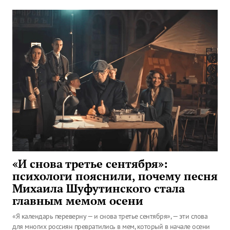
«И снова третье сентября»:
психологи пояснили, почему песня
Михаила Шуфутинского стала
главным мемом осени
«Я календарь переверну — и снова третье сентября», — эти слова
для многих россиян превратились в мем, который в начале осени