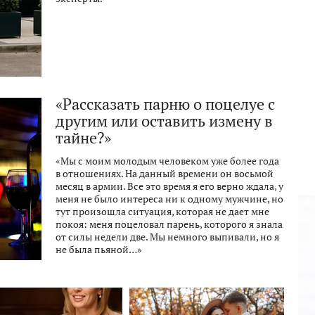
«Рассказать парню о поцелуе с
другим или оставить измену в
тайне?»
«Мы с моим молодым человеком уже более года
в отношениях. На данный времени он восьмой
месяц в армии. Все это время я его верно ждала, у
меня не было интереса ни к одному мужчине, но
тут произошла ситуация, которая не дает мне
покоя: меня поцеловал парень, которого я знала
от силы недели две. Мы немного выпивали, но я
не была пьяной…»