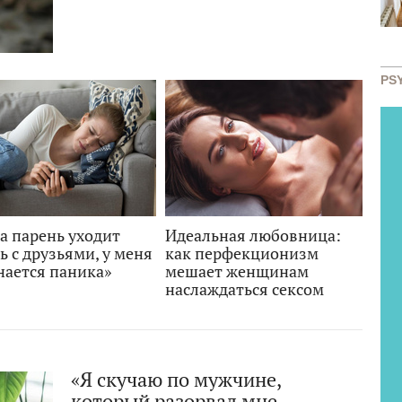
PS
а парень уходит
Идеальная любовница:
ь с друзьями, у меня
как перфекционизм
нается паника»
мешает женщинам
наслаждаться сексом
«Я скучаю по мужчине,
который разорвал мне