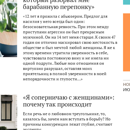
барабанную перепонку»
«12 лет я прожила с абьюзером. Предлог для
насилия у него всегда был один:
безосновательная ревность. При этом между
приступами агрессии он был прекрасным
мужчиной. Он на 14 лет меня старше. К своим 47
годам он отлично маскировал свою жестокость в
обществе и был мечтой любой женщины. Я же к
этому времени утратила уверенность в себе,
чувствовала постоянную вину и не имела ни
одной подруги. Любые мои отношения он
виртуозно разрушал, оставляя моих
приятельниц в полной уверенности в моей
непорядочности и глупости…»
НО
ИЮ
«Я соперничаю с женщинами»:
почему так происходит
Если речь не о любовном треугольнике, то,
казалось бы, зачем нам вступать в борьбу? Но
причины конкуренции лежат глубже, считают
эксперты.