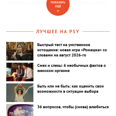
ПОКАЗАТЬ
последнего: они дурачились, она его в шутку толкнула, он не упал,
ЕЩЁ
но обиделся, она не извинилась сразу, потом поняла и сказала
▼
„извини“, но ему этого мало…»
ЛУЧШЕЕ НА PSY
Быстрый тест на умственное
истощение: новая игра «Ромашка» со
словами на август 2026-го
Смех и слезы: 6 необычных фактов о
женском оргазме
Быть или не быть: как оценить свои
возможности в ситуации выбора
36 вопросов, чтобы (снова) влюбиться