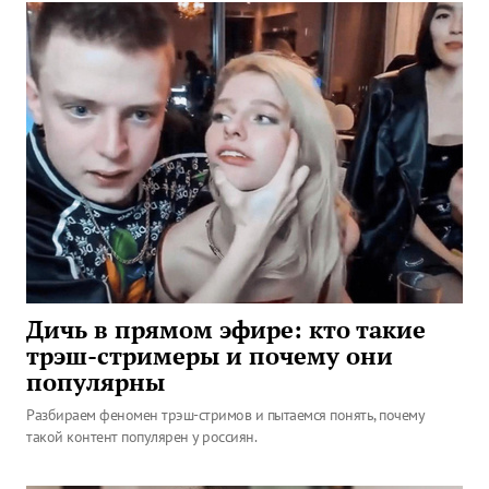
Дичь в прямом эфире: кто такие
трэш-стримеры и почему они
популярны
Разбираем феномен трэш-стримов и пытаемся понять, почему
такой контент популярен у россиян.