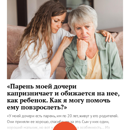
«Парень моей дочери
капризничает и обижается на нее,
как ребенок. Как я могу помочь
ему повзрослеть?»
«У моей дочери есть парень, им по 20 лет, живут у его родителей.
Они приняли ее хорошо, спасибо им за это. Сын у них один,
хороший мальчик, но вот у него есть одна особенность… Из