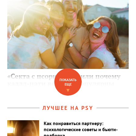
«Секта с псориазом», или почему
ПОКАЗАТЬ
каддл-пати все еще популярны
ЕЩЕ
▼
ЛУЧШЕЕ НА PSY
Как понравиться партнеру:
психологические советы и бьюти-
подборка