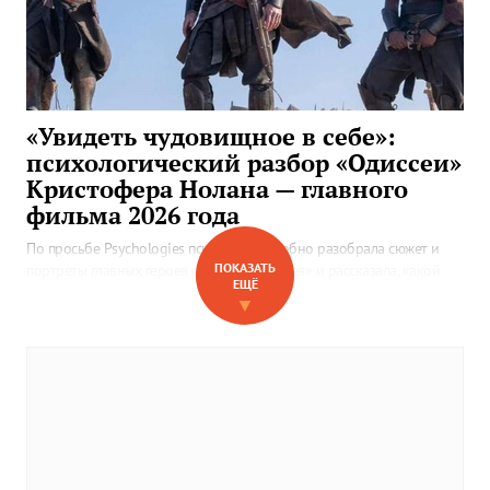
«Увидеть чудовищное в себе»:
психологический разбор «Одиссеи»
Кристофера Нолана — главного
фильма 2026 года
По просьбе Psychologies психолог подробно разобрала сюжет и
ПОКАЗАТЬ
портреты главных героев фильма «Одиссея» и рассказала, какой
ЕЩЁ
получилась экранизация древнегреческого эпоса и почему это
▼
больше, чем просто голливудский блокбастер.