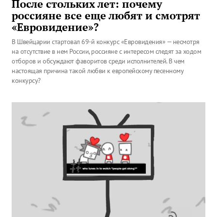
После стольких лет: почему
россияне все еще любят и смотрят
«Евровидение»?
В Швейцарии стартовал 69-й конкурс «Евровидения» — несмотря
на отсутствие в нем России, россияне с интересом следят за ходом
отборов и обсуждают фаворитов среди исполнителей. В чем
настоящая причина такой любви к европейскому песенному
конкурсу?