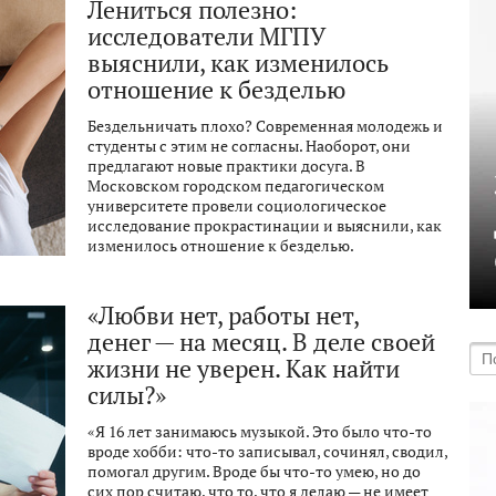
Лениться полезно:
исследователи МГПУ
выяснили, как изменилось
отношение к безделью
Бездельничать плохо? Современная молодежь и
студенты с этим не согласны. Наоборот, они
предлагают новые практики досуга. В
Московском городском педагогическом
университете провели социологическое
исследование прокрастинации и выяснили, как
изменилось отношение к безделью.
«Любви нет, работы нет,
денег — на месяц. В деле своей
жизни не уверен. Как найти
силы?»
«Я 16 лет занимаюсь музыкой. Это было что-то
вроде хобби: что-то записывал, сочинял, сводил,
помогал другим. Вроде бы что-то умею, но до
сих пор считаю, что то, что я делаю — не имеет