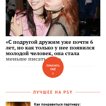
«С подругой дружим уже почти 6
лет, но как только у нее появился
молодой человек, она стала
меньше писать мне»
ПОКАЗАТЬ
«С подругой дружим уже больше пяти лет. С друг другом ладим,
ЕЩЁ
общаемся, по возможности поддерживаем. Раньше подруга жила с
▼
мамой…»
ЛУЧШЕЕ НА PSY
Как понравиться партнеру: