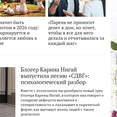
начит быть
«Парень не приносит
отом в 2026 году:
денег в дом, но хочет,
формируется и
чтобы я все для него
вляется любовь к
делала и отчитывалась за
не
каждый шаг»
Блогер Карина Нигай
выпустила песню «СДВГ»:
психологический разбор
Вместе с психологом мы разобрали новый трек
блогера Карины Нигай, в котором она говорит о
синдроме дефицита внимания и
гиперактивности и показывает в лирической
форме, как выглядит жизнь людей с таким
диагнозом.