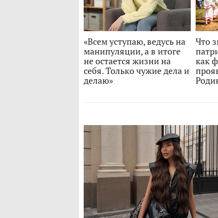
«Всем уступаю, ведусь на
Что з
манипуляции, а в итоге
патри
не остается жизни на
как 
себя. Только чужие дела и
проя
делаю»
Роди