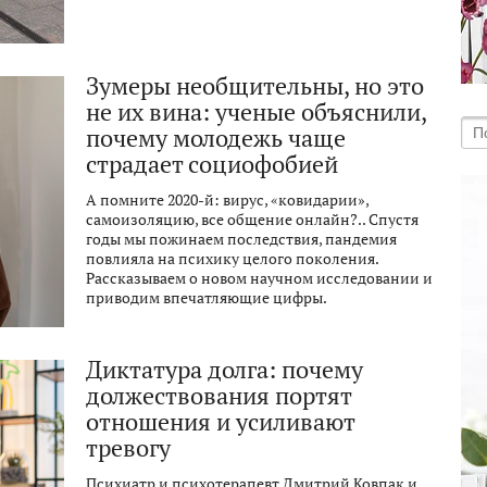
Зумеры необщительны, но это
не их вина: ученые объяснили,
почему молодежь чаще
страдает социофобией
А помните 2020-й: вирус, «ковидарии»,
самоизоляцию, все общение онлайн?.. Спустя
годы мы пожинаем последствия, пандемия
повлияла на психику целого поколения.
Рассказываем о новом научном исследовании и
приводим впечатляющие цифры.
Диктатура долга: почему
должествования портят
отношения и усиливают
тревогу
Психиатр и психотерапевт Дмитрий Ковпак и