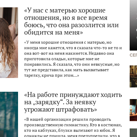
«У нас с матерью хорошие
отношения, но я все время
боюсь, что она разозлится или
обидится на меня»
«У меня хорошие отношения с матерью, но
иногда мне кажется, что я сказала что-то не то и
она вот-вот на меня накинется. Недавно она
СЕ
приготовила оладьи, которые мне не
понравились. Я сказала, что они невкусные, но
тут же представила, как мать выхватывает
тарелку, крича при этом…»
«На работе принуждают ходить
на „зарядку“. За неявку
угрожают штрафовать»
«В нашей организации решили проводить
производственную гимнастику. Кто в костюмах,
кто на каблуках, блузки вылезают из юбок. Я
однажды не пришла, меня предупредили, что в