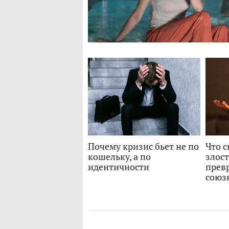
Почему кризис бьет не по
Что с
кошельку, а по
злост
идентичности
превр
союз