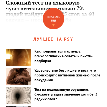
Сложный тест на языковую
чувствительность: только 7%
людей найдут более 25 слов за 60
ПОКАЗАТЬ
секунд — проверьте себя
ЕЩЕ
▼
ЛУЧШЕЕ НА PSY
Как понравиться партнеру:
психологические советы и бьюти-
подборка
Удовольствие без лишнего веса: что
происходит с интимной жизнью после
похудения
Тест на недюжинную эрудицию:
Сможете угадать значение хотя бы 3
редких слов?