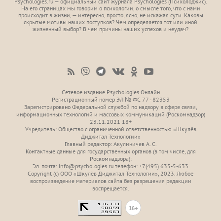
Psychologies.ru — официальный сайт журнала Psychologies (Психoлоджиc).
На его страницах мы говорим о психологии, о смысле того, что с нами
происходит в жизни, — интересно, просто, ясно, не искажая сути. Каковы
скрытые мотивы наших поступков? Чем определяется тот или иной
жизненный выбор? В чем причины наших успехов и неудач?
Сетевое издание Psychologies Онлайн
Регистрационный номер ЭЛ № ФС 77 - 82353
Зарегистрировано Федеральной службой по надзору в сфере связи,
информационных технологий и массовых коммуникаций (Роскомнадзор)
23.11.2021 18+
Учредитель: Общество с ограниченной ответственностью «Шкулёв
Диджитал Технологии»
Главный редактор: Акулиничев А. С.
Контактные данные для государственных органов (в том числе, для
Роскомнадзора):
Эл. почта: info@psychologies.ru телефон: +7(495) 633-5-633
Copyright (с) ООО «Шкулёв Диджитал Технологии», 2023. Любое
воспроизведение материалов сайта без разрешения редакции
воспрещается.
16+