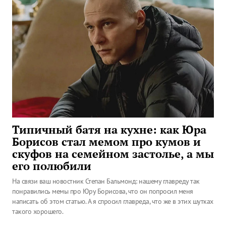
Типичный батя на кухне: как Юра
Борисов стал мемом про кумов и
скуфов на семейном застолье, а мы
его полюбили
На связи ваш новостник Степан Бальмонд: нашему главреду так
понравились мемы про Юру Борисова, что он попросил меня
написать об этом статью. А я спросил главреда, что же в этих шутках
такого хорошего.