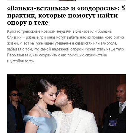
«Ванька-встанька» и «водоросль»: 5
практик, которые помогут найти
опору в теле
Кризис, тревожные новости, неудачи в бизнесе или болезнь
близких — разные причины могут выбить нас из привычного ритма
жизни. И вот мы уже ищем утешение в сладостях или алкоголе,
забывая о том, что самой надежной опорой может стать наше тело.
Рассказываем, как сохранить с его помощью спокойствие
и устойчивость.