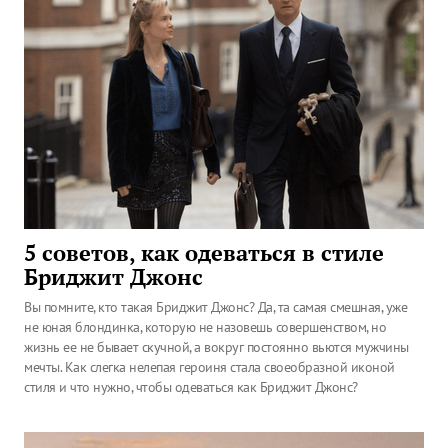
5 советов, как одеваться в стиле
Бриджит Джонс
Вы помните, кто такая Бриджит Джонс? Да, та самая смешная, уже
не юная блондинка, которую не назовешь совершенством, но
жизнь ее не бывает скучной, а вокруг постоянно вьются мужчины
мечты. Как слегка нелепая героиня стала своеобразной иконой
стиля и что нужно, чтобы одеваться как Бриджит Джонс?