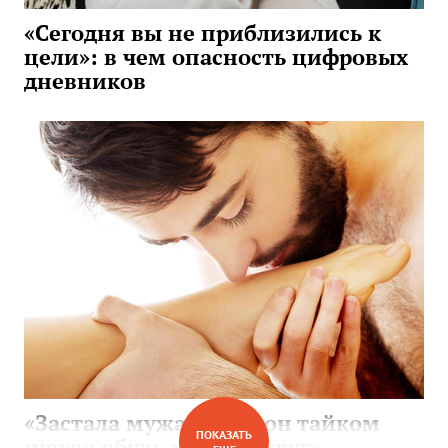
«Сегодня вы не приблизились к
цели»: в чем опасность цифровых
дневников
«Застала мужа, когда он тайком
ПОКАЗАТЬ
нюхал обувь моих подруг»