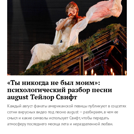
«Ты никогда не был моим»:
психологический разбор песни
august Тейлор Свифт
Каждый август фанаты американской певицы публикуют в соцсетях
сотни вирусных видео под песню august — разбираем, в чем ее
смысл и какие символы использует Свифт, чтобы передать
атмосферу последнего месяца лета и неразделенной любви.