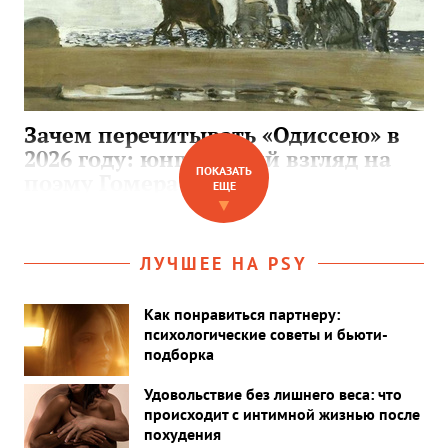
Зачем перечитывать «Одиссею» в
2026 году: юнгианский взгляд на
ПОКАЗАТЬ
поэму Гомера
ЕЩЕ
▼
ЛУЧШЕЕ НА PSY
Как понравиться партнеру:
психологические советы и бьюти-
подборка
Удовольствие без лишнего веса: что
происходит с интимной жизнью после
похудения