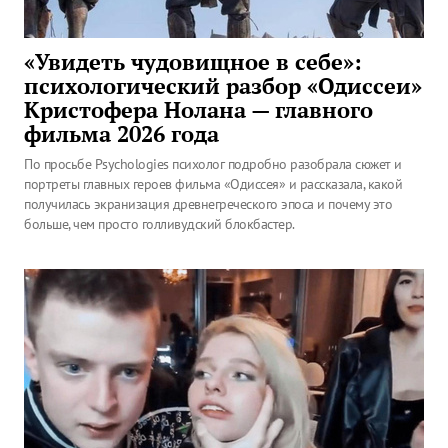
«Увидеть чудовищное в себе»:
психологический разбор «Одиссеи»
Кристофера Нолана — главного
фильма 2026 года
По просьбе Psychologies психолог подробно разобрала сюжет и
портреты главных героев фильма «Одиссея» и рассказала, какой
получилась экранизация древнегреческого эпоса и почему это
больше, чем просто голливудский блокбастер.