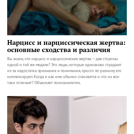
Нарцисс и нарциссическая жертва:
основные сходства и различия
Вы знали, что нарцисс и нарциссическая жертва — две стороны
одной и той же медали? Это люди, которые одинаково страдают
из-за недостатка признания и понимания, просто по-разному его
компенсируют. Когда и как ими обычно становятся и что их все-
таки отличает? Объясняет психоаналитик.