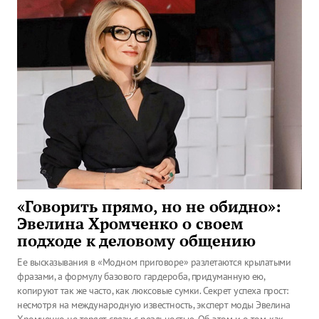
«Говорить прямо, но не обидно»:
Эвелина Хромченко о своем
подходе к деловому общению
Ее высказывания в «Модном приговоре» разлетаются крылатыми
фразами, а формулу базового гардероба, придуманную ею,
копируют так же часто, как люксовые сумки. Секрет успеха прост:
несмотря на международную известность, эксперт моды Эвелина