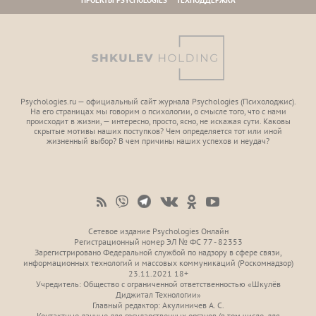
ПРОЕКТЫ PSYCHOLOGIES
ТЕХПОДДЕРЖКА
Psychologies.ru — официальный сайт журнала Psychologies (Психoлоджиc).
На его страницах мы говорим о психологии, о смысле того, что с нами
происходит в жизни, — интересно, просто, ясно, не искажая сути. Каковы
скрытые мотивы наших поступков? Чем определяется тот или иной
жизненный выбор? В чем причины наших успехов и неудач?
Сетевое издание Psychologies Онлайн
Регистрационный номер ЭЛ № ФС 77 - 82353
Зарегистрировано Федеральной службой по надзору в сфере связи,
информационных технологий и массовых коммуникаций (Роскомнадзор)
23.11.2021 18+
Учредитель: Общество с ограниченной ответственностью «Шкулёв
Диджитал Технологии»
Главный редактор: Акулиничев А. С.
Контактные данные для государственных органов (в том числе, для