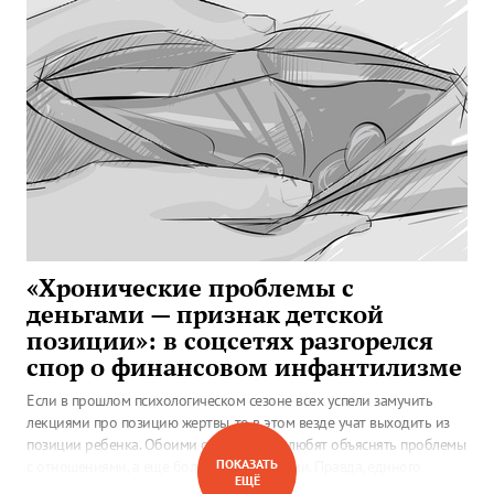
«Хронические проблемы с
деньгами — признак детской
позиции»: в соцсетях разгорелся
спор о финансовом инфантилизме
Если в прошлом психологическом сезоне всех успели замучить
лекциями про позицию жертвы, то в этом везде учат выходить из
позиции ребенка. Обоими состояниями любят объяснять проблемы
ПОКАЗАТЬ
с отношениями, а еще больше — с деньгами. Правда, единого
ЕЩЁ
мнения о такой диагностике нет даже в рядах психологов, что уж