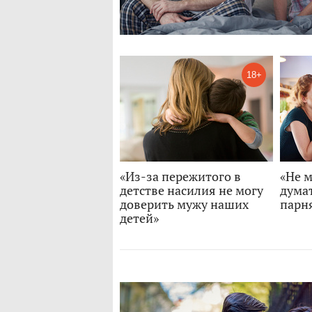
18+
«Из-за пережитого в
«Не м
детстве насилия не могу
думат
доверить мужу наших
парн
детей»