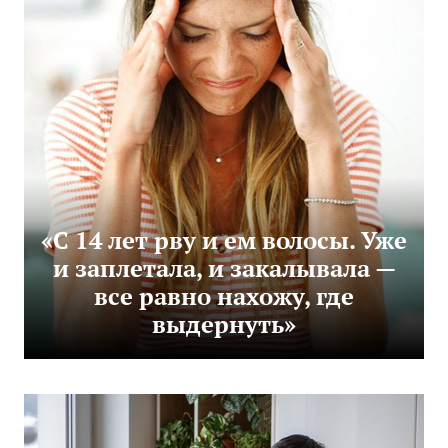
«С 14 лет рву и ем волосы. Уже
и заплетала, и закалывала —
все равно нахожу, где
выдернуть»