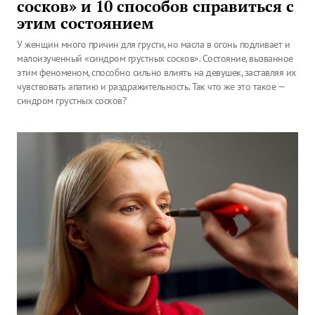
сосков» и 10 способов справиться с
этим состоянием
У женщин много причин для грусти, но масла в огонь подливает и
малоизученный «синдром грустных сосков». Состояние, вызванное
этим феноменом, способно сильно влиять на девушек, заставляя их
чувствовать апатию и раздражительность. Так что же это такое —
синдром грустных сосков?