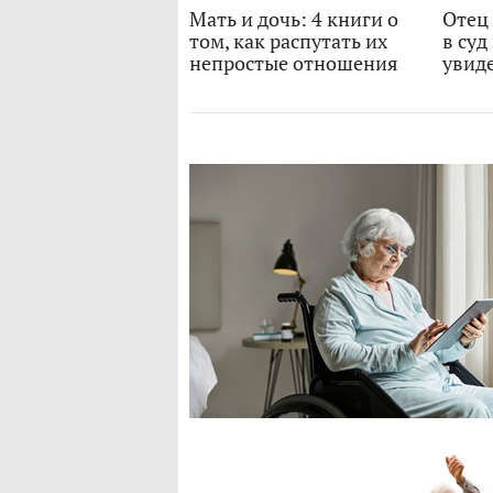
Мать и дочь: 4 книги о
Отец
том, как распутать их
в суд
непростые отношения
увид