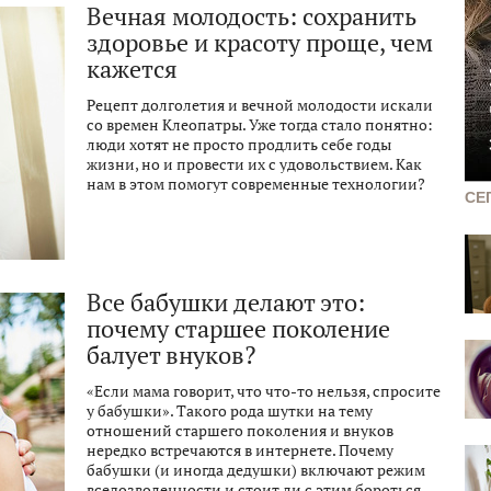
Вечная молодость: сохранить
здоровье и красоту проще, чем
кажется
Рецепт долголетия и вечной молодости искали
со времен Клеопатры. Уже тогда стало понятно:
люди хотят не просто продлить себе годы
жизни, но и провести их с удовольствием. Как
нам в этом помогут современные технологии?
СЕ
Все бабушки делают это:
почему старшее поколение
балует внуков?
«Если мама говорит, что что-то нельзя, спросите
у бабушки». Такого рода шутки на тему
отношений старшего поколения и внуков
нередко встречаются в интернете. Почему
бабушки (и иногда дедушки) включают режим
вседозволенности и стоит ли с этим бороться,