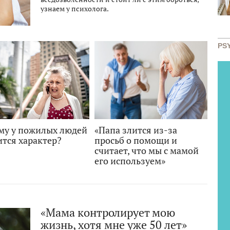
узнаем у психолога.
PS
му у пожилых людей
«Папа злится из-за
ится характер?
просьб о помощи и
считает, что мы с мамой
его используем»
«Мама контролирует мою
жизнь, хотя мне уже 50 лет»