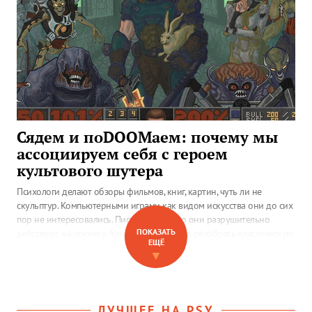
Сядем и поDOOMаем: почему мы
ассоциируем себя с героем
культового шутера
Психологи делают обзоры фильмов, книг, картин, чуть ли не
скульптур. Компьютерными играми как видом искусства они до сих
пор не интересовались. Писали о том, что они разрушительно
ПОКАЗАТЬ
действуют на психику. А значит, попытаться разобрать классическую
ЕЩЁ
компьютерную игру с точки зрения психологии — дело новое и
▼
благородное.
ЛУЧШЕЕ НА PSY