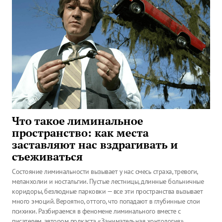
Что такое лиминальное
пространство: как места
заставляют нас вздрагивать и
съеживаться
Состояние лиминальности вызывает у нас смесь страха, тревоги,
меланхолии и ностальгии. Пустые лестницы, длинные больничные
коридоры, безлюдные парковки — все эти пространства вызывает
много эмоций. Вероятно, оттого, что попадают в глубинные слои
психики. Разбираемся в феномене лиминального вместе с
писателем, автором подкаста «Занимательная хонтология»