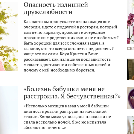
Опасность излишней
дружелюбности
Как часто вы пропускаете незнакомцев вне
очереди, идете с подругой в ресторан, который
вам не по карману, проводите очередные
праздники с родственниками, а не с любимым?
Быть хорошей для всех сложная задача, а
главное, кто-то всегда останется недоволен. И
СЕ
чаще это вы сами. Коуч Кристин Вонг
рассказывает, как излишняя покладистость
мешает в достижении собственных целей и
почему с ней необходимо бороться.
«Болезнь бабушки меня не
расстроила. Я бесчувственная?»
«Несколько месяцев назад у моей бабушки
диагностировали рак груди на начальной
стадии. Когда мама узнала, она плакала и не
спала несколько ночей. Я же не испытала
абсолютно ничего...»