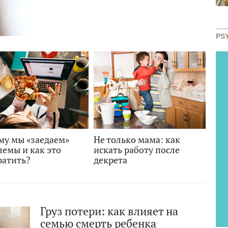
PS
му мы «заедаем»
Не только мама: как
лемы и как это
искать работу после
ратить?
декрета
Груз потери: как влияет на
семью смерть ребенка