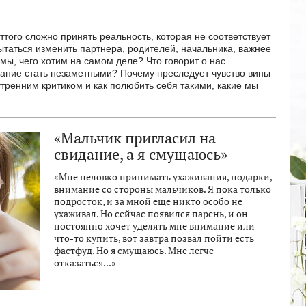
оттого сложно принять реальность, которая не соответствует
ытаться изменить партнера, родителей, начальника, важнее
мы, чего хотим на самом деле? Что говорит о нас
лание стать незаметными? Почему преследует чувство вины
утренним критиком и как полюбить себя такими, какие мы
«Мальчик пригласил на
свидание, а я смущаюсь»
«Мне неловко принимать ухаживания, подарки,
внимание со стороны мальчиков. Я пока только
подросток, и за мной еще никто особо не
ухаживал. Но сейчас появился парень, и он
постоянно хочет уделять мне внимание или
что-то купить, вот завтра позвал пойти есть
фастфуд. Но я смущаюсь. Мне легче
отказаться...»