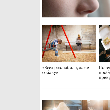
«Всех разлюбила, даже
Поче
собаку»
проб
прек