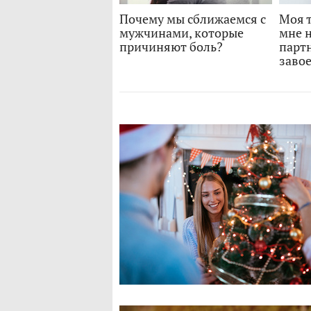
Почему мы сближаемся с
Моя т
мужчинами, которые
мне 
причиняют боль?
парт
заво