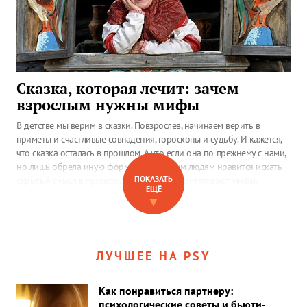
Сказка, которая лечит: зачем
взрослым нужны мифы
В детстве мы верим в сказки. Повзрослев, начинаем верить в
приметы и счастливые совпадения, гороскопы и судьбу. И кажется,
что сказка осталась в прошлом. А что если она по-прежнему с нами,
но лишь обрела иную форму? Некоторым людям нравится искать
ПОКАЗАТЬ
скрытый смысл в происходящем, других притягивают мифы,
ЕЩЁ
символы и загадочные истории. Как объясняет психология
▼
склонность людей к вере в таинственное, магическое?
ЛУЧШЕЕ НА PSY
Как понравиться партнеру:
психологические советы и бьюти-