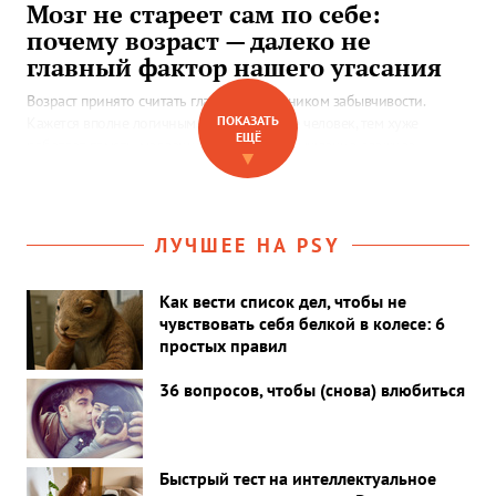
Мозг не стареет сам по себе:
почему возраст — далеко не
главный фактор нашего угасания
Возраст принято считать главным виновником забывчивости.
ПОКАЗАТЬ
Кажется вполне логичным, что чем старше человек, тем хуже
ЕЩЁ
работает память, медленнее становится мышление, сложнее
▼
осваивать новое. Но так ли обстоят дела на самом деле?
ЛУЧШЕЕ НА PSY
Как вести список дел, чтобы не
чувствовать себя белкой в колесе: 6
простых правил
36 вопросов, чтобы (снова) влюбиться
Быстрый тест на интеллектуальное