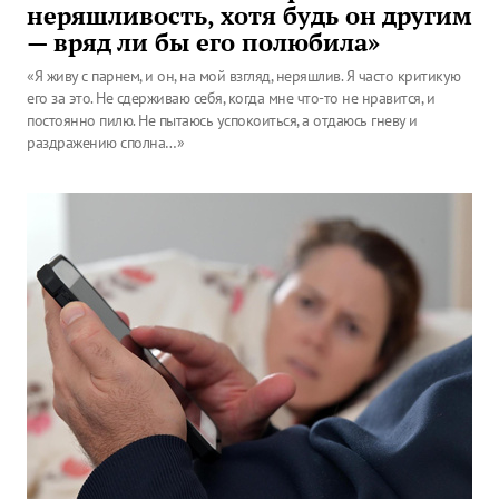
неряшливость, хотя будь он другим
— вряд ли бы его полюбила»
«Я живу с парнем, и он, на мой взгляд, неряшлив. Я часто критикую
его за это. Не сдерживаю себя, когда мне что-то не нравится, и
постоянно пилю. Не пытаюсь успокоиться, а отдаюсь гневу и
раздражению сполна…»