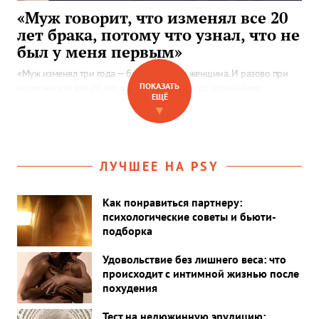
«Муж говорит, что изменял все 20
лет брака, потому что узнал, что не
был у меня первым»
«Муж изменял три года — была любимая женщина. И разово при
ПОКАЗАТЬ
возможности все 20 лет совместной жизни со случайными
ЕЩЁ
женщинами. Все вскрылось. Остались в семье и на протяжении 10
▼
месяцев то любовь, то ссоры, то драки…»
ЛУЧШЕЕ НА PSY
Как понравиться партнеру:
психологические советы и бьюти-
подборка
Удовольствие без лишнего веса: что
происходит с интимной жизнью после
похудения
Тест на недюжинную эрудицию: