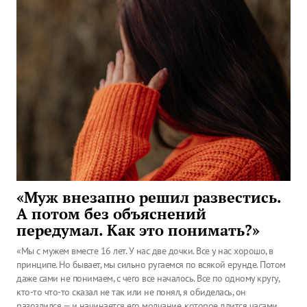
«Муж внезапно решил развестись.
А потом без объяснений
передумал. Как это понимать?»
«Мы с мужем вместе 16 лет. У нас две дочки. Все у нас хорошо, в
принципе. Но бывает, мы сильно ругаемся по всякой ерунде. Потом
даже сами не понимаем, с чего все началось. Все по одному кругу,
кто-то что-то сказал не так или не понял, я обиделась, он
разозлился — и начинается его молчание, которое длится часами.