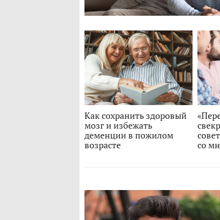
Как сохранить здоровый
«Пер
мозг и избежать
свекр
деменции в пожилом
совет
возрасте
со м