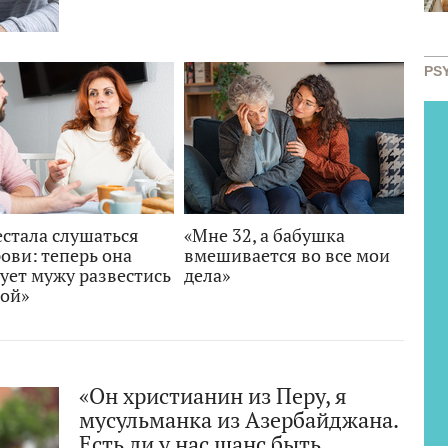
PS
естала слушаться
«Мне 32, а бабушка
ови: теперь она
вмешивается во все мои
ует мужу развестись
дела»
ной»
«Он христианин из Перу, я
мусульманка из Азербайджана.
Есть ли у нас шанс быть