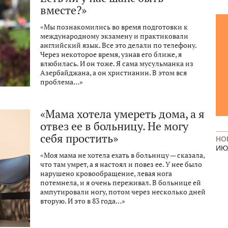
вместе?»
«Мы познакомились во время подготовки к
международному экзамену и практиковали
английский язык. Все это делали по телефону.
Через некоторое время, узнав его ближе, я
влюбилась. И он тоже. Я сама мусульманка из
Азербайджана, а он христианин. В этом вся
проблема…»
«Мама хотела умереть дома, а я
отвез ее в больницу. Не могу
себя простить»
НО
ИЮ
«Моя мама не хотела ехать в больницу — сказала,
что там умрет, а я настоял и повез ее. У нее было
нарушено кровообращение, левая нога
потемнела, и я очень переживал. В больнице ей
ампутировали ногу, потом через несколько дней
вторую. И это в 83 года…»