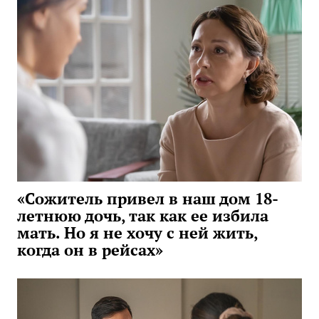
«Сожитель привел в наш дом 18-
летнюю дочь, так как ее избила
мать. Но я не хочу с ней жить,
когда он в рейсах»