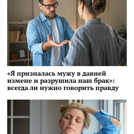
«Я призналась мужу в давней
измене и разрушила наш брак»:
всегда ли нужно говорить правду