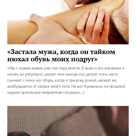
«Застала мужа, когда он тайком
нюхал обувь моих подруг»
«Мы с мужем живем уже три года вместе. Я знаю о его влечении к
ногам, он регулярно делает мне массаж ног, целует ноги, часто
снимает с моих ног обувь, когда я прихожу домой, нюхает ее,
возбуждается от запаха моего пота. Но вот буквально на прошлой
неделе произошла неприятная ситуация…»