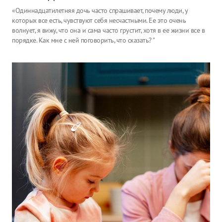
«Одиннадцатилетняя дочь часто спрашивает, почему люди, у
которых все есть, чувствуют себя несчастными. Ее это очень
волнует, я вижу, что она и сама часто грустит, хотя в ее жизни все в
порядке. Как мне с ней поговорить, что сказать? "