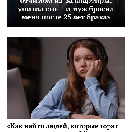
отчимом из-за квартиры,
унизил его — и муж бросил
меня после 25 лет брака»
«Как найти людей, которые горят