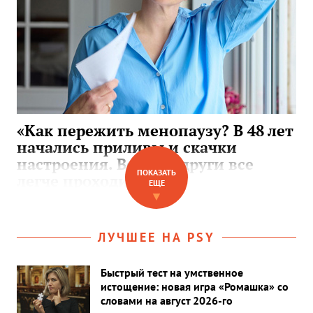
«Как пережить менопаузу? В 48 лет
начались приливы и скачки
настроения. Вот у подруги все
ПОКАЗАТЬ
легче проходит»
ЕЩЕ
▼
ЛУЧШЕЕ НА PSY
Быстрый тест на умственное
истощение: новая игра «Ромашка» со
словами на август 2026-го