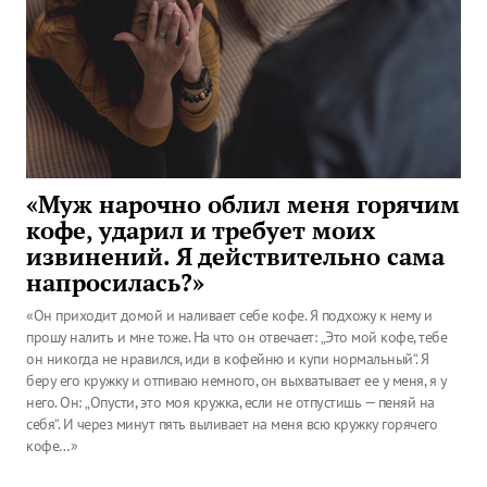
«Муж нарочно облил меня горячим
кофе, ударил и требует моих
извинений. Я действительно сама
напросилась?»
«Он приходит домой и наливает себе кофе. Я подхожу к нему и
прошу налить и мне тоже. На что он отвечает: „Это мой кофе, тебе
он никогда не нравился, иди в кофейню и купи нормальный“. Я
беру его кружку и отпиваю немного, он выхватывает ее у меня, я у
него. Он: „Опусти, это моя кружка, если не отпустишь — пеняй на
себя“. И через минут пять выливает на меня всю кружку горячего
кофе…»