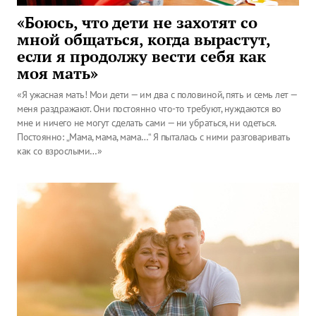
«Боюсь, что дети не захотят со
мной общаться, когда вырастут,
если я продолжу вести себя как
моя мать»
«Я ужасная мать! Мои дети — им два с половиной, пять и семь лет —
меня раздражают. Они постоянно что-то требуют, нуждаются во
мне и ничего не могут сделать сами — ни убраться, ни одеться.
Постоянно: „Мама, мама, мама…“ Я пыталась с ними разговаривать
как со взрослыми…»