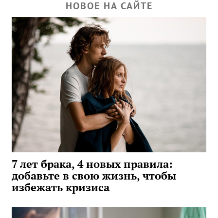
НОВОЕ НА САЙТЕ
7 лет брака, 4 новых правила:
добавьте в свою жизнь, чтобы
избежать кризиса