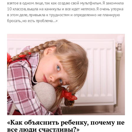
взятое в одном лице, так как создаю свой мультфильм. Я закончила
10 классов, вышла на каникулы и все идет неплохо. Я очень упорна
в этом деле, привыкла к трудностям и определенно не планирую
бросать, но есть проблема…»
«Как объяснить ребенку, почему не
все люди счастливы?»