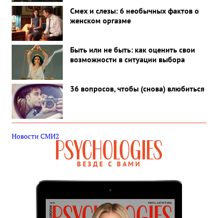
Смех и слезы: 6 необычных фактов о
женском оргазме
Быть или не быть: как оценить свои
возможности в ситуации выбора
36 вопросов, чтобы (снова) влюбиться
Новости СМИ2
ВЕЗДЕ С ВАМИ